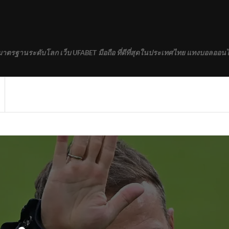
้มาตรฐานระดับโลก เว็บ UFABET มือถือ ที่ดีที่สุดในประเทศไทย แทงบอลออนไ