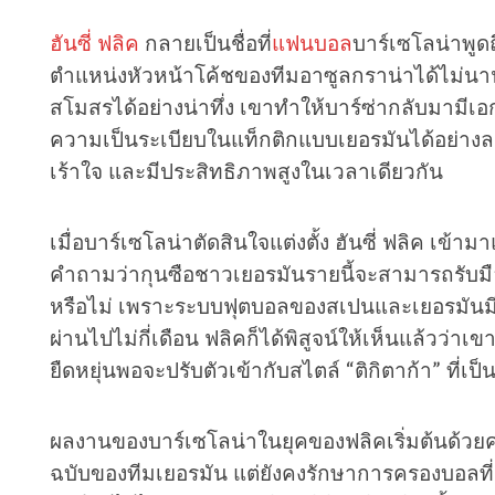
ฮันซี่ ฟลิค
กลายเป็นชื่อที่
แฟนบอล
บาร์เซโลน่าพูดถ
ตำแหน่งหัวหน้าโค้ชของทีมอาซูลกราน่าได้ไม่น
สโมสรได้อย่างน่าทึ่ง เขาทำให้บาร์ซ่ากลับมามีเ
ความเป็นระเบียบในแท็กติกแบบเยอรมันได้อย่างลงต
เร้าใจ และมีประสิทธิภาพสูงในเวลาเดียวกัน
เมื่อบาร์เซโลน่าตัดสินใจแต่งตั้ง ฮันซี่ ฟลิค เข้า
คำถามว่ากุนซือชาวเยอรมันรายนี้จะสามารถรับมื
หรือไม่ เพราะระบบฟุตบอลของสเปนและเยอรมันมีแ
ผ่านไปไม่กี่เดือน ฟลิคก็ได้พิสูจน์ให้เห็นแล้วว่าเ
ยืดหยุ่นพอจะปรับตัวเข้ากับสไตล์ “ติกิตาก้า” ที่
ผลงานของบาร์เซโลน่าในยุคของฟลิคเริ่มต้นด้วย
ฉบับของทีมเยอรมัน แต่ยังคงรักษาการครองบอลที่