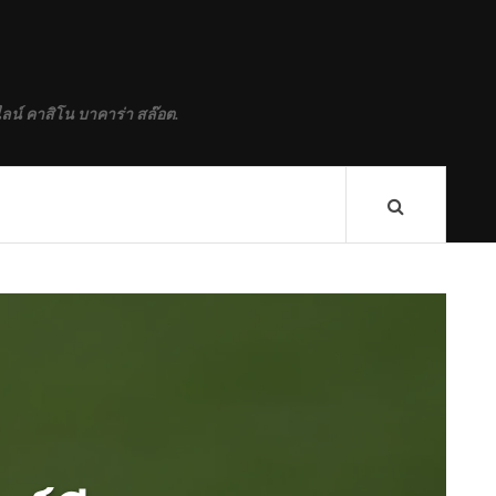
ลน์ คาสิโน บาคาร่า สล๊อต.