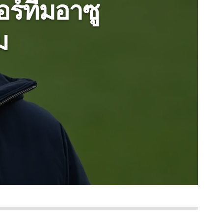
ร์ทีมอาซู
ม