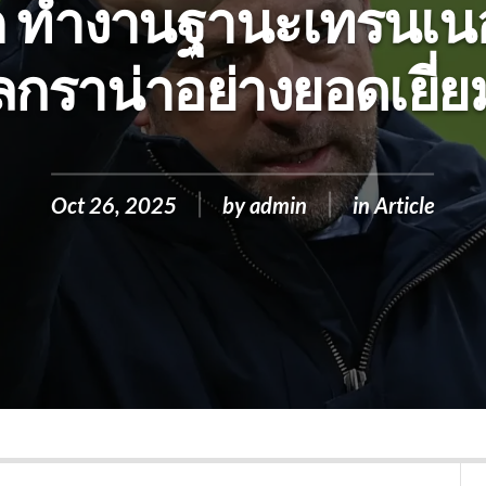
ลิค ทำงานฐานะเทรนเนอ
ลกราน่าอย่างยอดเยี่ย
Oct 26, 2025
by
admin
in
Article