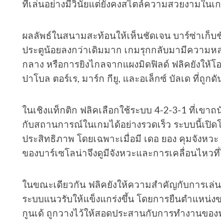
ที่เล่นอย่างมีวินัยแต่ยังคงสไตล์ความสวยงามในเ
ผลลัพธ์ในสนามสะท้อนให้เห็นชัดเจน บาร์ซ่าเก็บชั
ประตูน้อยลงกว่าเดิมมาก เกมรุกกลับมามีความหล
กลาง หรือการยิงไกลจากแผงมิดฟิลด์ ฟลิคยังให้โอก
ปาโบล ตอร์เร, มาร์ก กียู, และอเล็กซ์ บัลเด ที่ถู
ในเชิงแท็กติก ฟลิคเลือกใช้ระบบ 4-2-3-1 ที่เขาถน
กับสถานการณ์ในเกมได้อย่างรวดเร็ว ระบบนี้เปิ
ประสิทธิภาพ โดยเฉพาะเมื่อมี เดอ ยอง คุมจังหวะ แ
ของบาร์เซโลน่าจึงดูมีจังหวะและการเคลื่อนไหวที
ในขณะเดียวกัน ฟลิคยังให้ความสำคัญกับการเล่นเ
ระบบแนวรับให้แข็งแกร่งขึ้น โดยการยืนตำแหน่งขอ
กูนเด้ ถูกวางไว้ให้สอดประสานกับการทำงานของฟูลแบ็