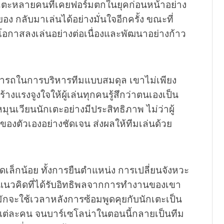
ง นักเตะหลายคนที่เคยฟอร์มตกในยุคก่อนหน้าอย่าง
ยอง กลับมาเล่นได้อย่างมั่นใจอีกครั้ง ขณะที่
โอกาสลงเล่นอย่างต่อเนื่องและพัฒนาอย่างก้าว
ามารถในการบริหารทีมแบบสมดุล เขาไม่เพียง
างแรงจูงใจให้ผู้เล่นทุกคนรู้สึกว่าตนเองเป็น
มุนเวียนนักเตะอย่างมีประสิทธิภาพ ไม่ว่าผู้
องตัวเองอย่างชัดเจน ส่งผลให้ทีมเล่นด้วย
เล็กน้อย ทั้งการยืนตำแหน่ง การเปลี่ยนจังหวะ
็นแนวคิดที่ได้รับอิทธิพลจากการทำงานของเขา
ักจะใช้เวลาหลังการซ้อมพูดคุยกับนักเตะเป็น
ห้แต่ละคน จนบาร์เซโลน่าในตอนนี้กลายเป็นทีม