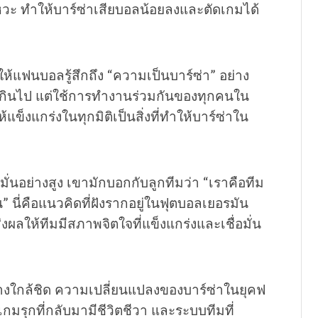
งหวะ ทำให้บาร์ซ่าเสียบอลน้อยลงและตัดเกมได้
้แฟนบอลรู้สึกถึง “ความเป็นบาร์ซ่า” อย่าง
่งจนเกินไป แต่ใช้การทำงานร่วมกันของทุกคนใน
็งแกร่งในทุกมิติเป็นสิ่งที่ทำให้บาร์ซ่าใน
ั่นอย่างสูง เขามักบอกกับลูกทีมว่า “เราคือทีม
น” นี่คือแนวคิดที่ฝังรากอยู่ในฟุตบอลเยอรมัน
งผลให้ทีมมีสภาพจิตใจที่แข็งแกร่งและเชื่อมั่น
างใกล้ชิด ความเปลี่ยนแปลงของบาร์ซ่าในยุคฟ
รุกที่กลับมามีชีวิตชีวา และระบบทีมที่