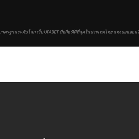
้มาตรฐานระดับโลก เว็บ UFABET มือถือ ที่ดีที่สุดในประเทศไทย แทงบอลออนไ