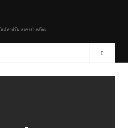
ลน์ คาสิโน บาคาร่า สล๊อต.