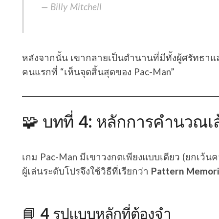
—
Billy Mitchell
หลังจากนั้น เขากลายเป็นตำนานที่มีทั้งผู้ศรัทธาแล
คนแรกที่ “เห็นจุดสิ้นสุดของ Pac-Man”
🧩 บทที่ 4: หลักการคำนวณเ
เกม Pac-Man มีเขาวงกตเพียงแบบเดียว (ยกเว้นคว
ผู้เล่นระดับโปรจึงใช้วิธีที่เรียกว่า
Pattern Memori
📘 4 รูปแบบหลักที่ต้องจำ