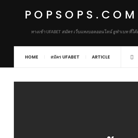
POPSOPS.COM
ทางเข้า UFABET สมัคร เว็บแทงบอลออนไลน์ ยูฟ่าเบท ที่ได
HOME
สมัคร UFABET
ARTICLE