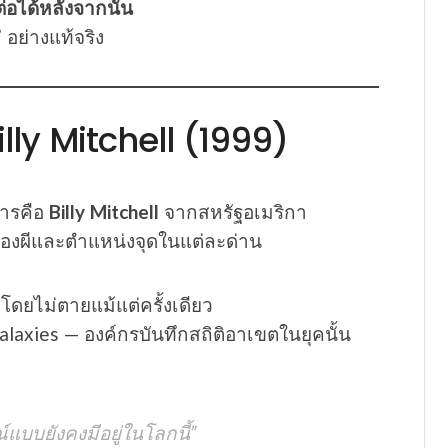
่อได้หลังจากนั้น
อย่างแท้จริง
Billy Mitchell (1999)
การคือ
Billy Mitchell
จากสหรัฐอเมริกา
งของผีและตำแหน่งจุดในแต่ละด่าน
โดยไม่ตายแม้แต่ครั้งเดียว
alaxies — องค์กรบันทึกสถิติอาเขตในยุคนั้น
ณ์แบบยังคงมีอยู่ในโลกนี้”