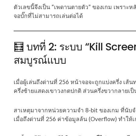
ตัวเลขนี้จึงเป็น “เพดานตายตัว” ของเกม เพราะหล
จอบั๊กที่ไม่สามารถเล่นต่อได้
🧮 บทที่ 2: ระบบ “Kill Scr
สมบูรณ์แบบ
เมื่อผู้เล่นถึงด่านที่ 256 หน้าจอจะถูกแบ่งครึ่ง เส
ครึ่งซ้ายแสดงเขาวงกตปกติ ส่วนครึ่งขวากลายเป็นโค
สาเหตุมาจากหน่วยความจำ 8-bit ของเกม ที่นับจ
เมื่อถึงด่านที่ 256 ค่าข้อมูลล้น (Overflow) ทำ