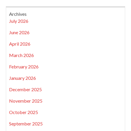
Archives
July 2026
June 2026
April 2026
March 2026
February 2026
January 2026
December 2025
November 2025
October 2025
September 2025