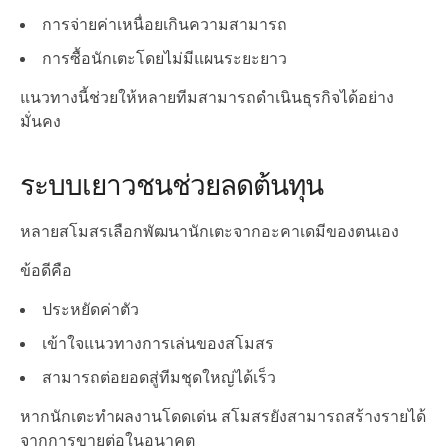
การจ่ายค่าเหนื่อยเกินความสามารถ
การซื้อนักเตะโดยไม่มีแผนระยะยาว
แนวทางนี้ช่วยให้หลายทีมสามารถดำเนินธุรกิจได้อย่าง
มั่นคง
ระบบเยาวชนช่วยลดต้นทุน
หลายสโมสรเลือกพัฒนานักเตะจากอะคาเดมีของตนเอง
ข้อดีคือ
ประหยัดค่าตัว
เข้าใจแนวทางการเล่นของสโมสร
สามารถต่อยอดสู่ทีมชุดใหญ่ได้เร็ว
หากนักเตะทำผลงานโดดเด่น สโมสรยังสามารถสร้างรายได้
จากการขายต่อในอนาคต