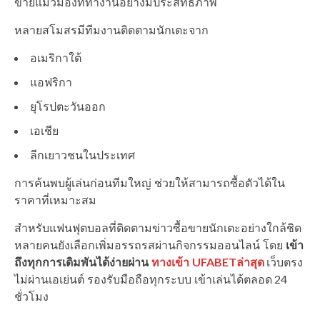
ข่ายแมวมองที่ทำงานอย่างมีประสิทธิภาพ
หลายสโมสรมีทีมงานติดตามนักเตะจาก
อเมริกาใต้
แอฟริกา
ยุโรปตะวันออก
เอเชีย
ลีกเยาวชนในประเทศ
การค้นพบผู้เล่นก่อนทีมใหญ่ ช่วยให้สามารถซื้อตัวได้ใน
ราคาที่เหมาะสม
สำหรับแฟนฟุตบอลที่ติดตามข่าวซื้อขายนักเตะอย่างใกล้ชิด
หลายคนยังเลือกเพิ่มอรรถรสผ่านกิจกรรมออนไลน์ โดย
เข้า
ถึงทุกการเดิมพันได้ง่ายผ่าน
ทางเข้า UFABETล่าสุด
เว็บตรง
ไม่ผ่านเอเย่นต์ รองรับมือถือทุกระบบ เข้าเล่นได้ตลอด 24
ชั่วโมง