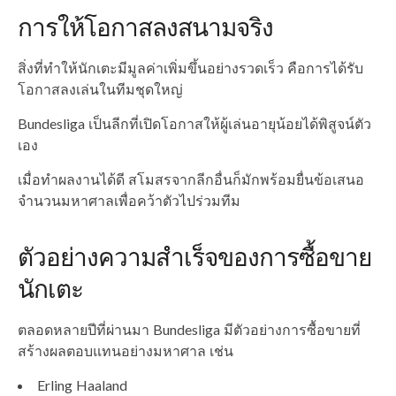
การให้โอกาสลงสนามจริง
สิ่งที่ทำให้นักเตะมีมูลค่าเพิ่มขึ้นอย่างรวดเร็ว คือการได้รับ
โอกาสลงเล่นในทีมชุดใหญ่
Bundesliga เป็นลีกที่เปิดโอกาสให้ผู้เล่นอายุน้อยได้พิสูจน์ตัว
เอง
เมื่อทำผลงานได้ดี สโมสรจากลีกอื่นก็มักพร้อมยื่นข้อเสนอ
จำนวนมหาศาลเพื่อคว้าตัวไปร่วมทีม
ตัวอย่างความสำเร็จของการซื้อขาย
นักเตะ
ตลอดหลายปีที่ผ่านมา Bundesliga มีตัวอย่างการซื้อขายที่
สร้างผลตอบแทนอย่างมหาศาล เช่น
Erling Haaland