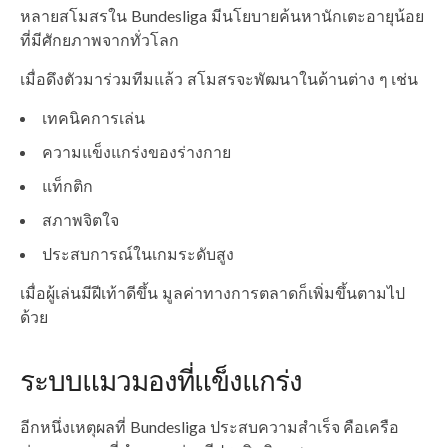
หลายสโมสรใน Bundesliga มีนโยบายค้นหานักเตะอายุน้อย
ที่มีศักยภาพจากทั่วโลก
เมื่อดึงตัวมาร่วมทีมแล้ว สโมสรจะพัฒนาในด้านต่าง ๆ เช่น
เทคนิคการเล่น
ความแข็งแกร่งของร่างกาย
แท็กติก
สภาพจิตใจ
ประสบการณ์ในเกมระดับสูง
เมื่อผู้เล่นมีฝีเท้าดีขึ้น มูลค่าทางการตลาดก็เพิ่มขึ้นตามไป
ด้วย
ระบบแมวมองที่แข็งแกร่ง
อีกหนึ่งเหตุผลที่ Bundesliga ประสบความสำเร็จ คือเครือ