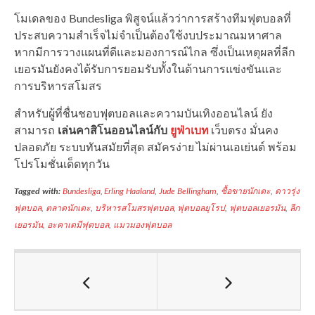
โมเดลของ Bundesliga พิสูจน์แล้วว่าการสร้างทีมฟุตบอลที่
ประสบความสำเร็จไม่จำเป็นต้องใช้งบประมาณมหาศาล
หากมีการวางแผนที่ดีและมองการณ์ไกล ซึ่งเป็นเหตุผลที่ลีก
เยอรมันยังคงได้รับการยอมรับทั้งในด้านการแข่งขันและ
การบริหารสโมสร
สำหรับผู้ที่ชื่นชอบฟุตบอลและความบันเทิงออนไลน์ ยัง
สามารถ
เล่นคาสิโนออนไลน์กับ
ยูฟ่าเบท
เว็บตรง มั่นคง
ปลอดภัย ระบบทันสมัยที่สุด สมัครง่าย ไม่ผ่านเอเย่นต์ พร้อม
โปรโมชั่นเด็ดทุกวัน
Tagged with:
Bundesliga
,
Erling Haaland
,
Jude Bellingham
,
ซื้อขายนักเตะ
,
ดาวรุ่ง
ฟุตบอล
,
ตลาดนักเตะ
,
บริหารสโมสรฟุตบอล
,
ฟุตบอลยุโรป
,
ฟุตบอลเยอรมัน
,
ลีก
เยอรมัน
,
อะคาเดมีฟุตบอล
,
แมวมองฟุตบอล