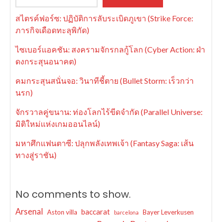
สไตรค์ฟอร์ซ: ปฏิบัติการลับระเบิดภูเขา (Strike Force:
ภารกิจเดือดทะลุพิกัด)
ไซเบอร์แอคชัน: สงครามจักรกลกู้โลก (Cyber Action: ฝ่า
ดงกระสุนอนาคต)
คมกระสุนสนั่นจอ: วินาทีชี้ตาย (Bullet Storm: เร็วกว่า
นรก)
จักรวาลคู่ขนาน: ท่องโลกไร้ขีดจำกัด (Parallel Universe:
มิติใหม่แห่งเกมออนไลน์)
มหาศึกแฟนตาซี: ปลุกพลังเทพเจ้า (Fantasy Saga: เส้น
ทางสู่ราชัน)
No comments to show.
Arsenal
baccarat
Aston villa
Bayer Leverkusen
barcelona