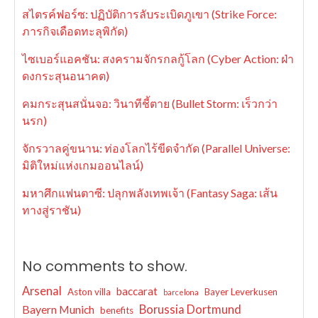
สไตรค์ฟอร์ซ: ปฏิบัติการลับระเบิดภูเขา (Strike Force:
ภารกิจเดือดทะลุพิกัด)
ไซเบอร์แอคชัน: สงครามจักรกลกู้โลก (Cyber Action: ฝ่า
ดงกระสุนอนาคต)
คมกระสุนสนั่นจอ: วินาทีชี้ตาย (Bullet Storm: เร็วกว่า
นรก)
จักรวาลคู่ขนาน: ท่องโลกไร้ขีดจำกัด (Parallel Universe:
มิติใหม่แห่งเกมออนไลน์)
มหาศึกแฟนตาซี: ปลุกพลังเทพเจ้า (Fantasy Saga: เส้น
ทางสู่ราชัน)
No comments to show.
Arsenal
baccarat
Aston villa
Bayer Leverkusen
barcelona
Bayern Munich
Borussia Dortmund
benefits