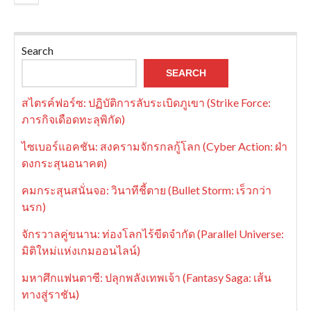
Search
SEARCH
สไตรค์ฟอร์ซ: ปฏิบัติการลับระเบิดภูเขา (Strike Force:
ภารกิจเดือดทะลุพิกัด)
ไซเบอร์แอคชัน: สงครามจักรกลกู้โลก (Cyber Action: ฝ่า
ดงกระสุนอนาคต)
คมกระสุนสนั่นจอ: วินาทีชี้ตาย (Bullet Storm: เร็วกว่า
นรก)
จักรวาลคู่ขนาน: ท่องโลกไร้ขีดจำกัด (Parallel Universe:
มิติใหม่แห่งเกมออนไลน์)
มหาศึกแฟนตาซี: ปลุกพลังเทพเจ้า (Fantasy Saga: เส้น
ทางสู่ราชัน)