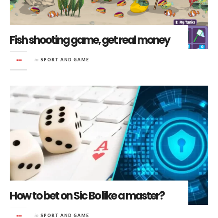
Fish shooting game, get real money
in
SPORT AND GAME
How to bet on Sic Bo like a master?
in
SPORT AND GAME