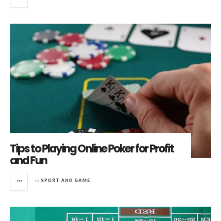
Tips to Playing Online Poker for Profit
and Fun
in
SPORT AND GAME