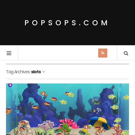
POPSOPS.COM
Tag Archives:
slots