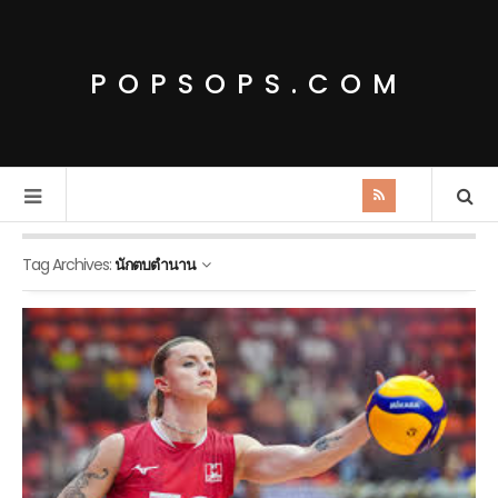
POPSOPS.COM
Tag Archives:
นักตบตำนาน