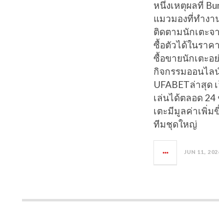
หนึ่งเหตุผลที่ 
แมวมองที่ทำงา
ติดตามนักเตะจา
ซื้อตัวได้ในรา
ซื้อขายนักเตะอย
กิจกรรมออนไลน์ 
UFABETล่าสุด เว
เล่นได้ตลอด 24 
เตะมีมูลค่าเพิ่
ทีมชุดใหญ่
JUN 11, 202