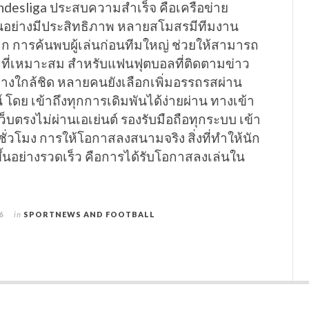
Bundesliga ประสบความสำเร็จ คือเครือข่าย
นอย่างมีประสิทธิภาพ หลายสโมสรมีทีมงาน
ก การค้นพบผู้เล่นก่อนทีมใหญ่ ช่วยให้สามารถ
คาที่เหมาะสม สำหรับแฟนฟุตบอลที่ติดตามข่าว
่างใกล้ชิด หลายคนยังเลือกเพิ่มอรรถรสผ่าน
โดย เข้าถึงทุกการเดิมพันได้ง่ายผ่าน ทางเข้า
็บตรงไม่ผ่านเอเย่นต์ รองรับมือถือทุกระบบ เข้า
ชั่วโมง การให้โอกาสลงสนามจริง สิ่งที่ทำให้นัก
มขึ้นอย่างรวดเร็ว คือการได้รับโอกาสลงเล่นใน
6
in
SPORTNEWS AND FOOTBALL