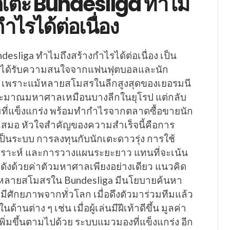
กเตะ Bundesliga ทำไม
กำไรได้ต่อเนื่อง
esliga ทำไมถึงสร้างกำไรได้ต่อเนื่อง เป็น
ที่ได้รับความสนใจจากแฟนฟุตบอลและนัก
ลก เพราะแม้หลายสโมสรในลีกสูงสุดของเยอรมนี
ประมาณมหาศาลเหมือนบางลีกในยุโรป แต่กลับ
ที่แข็งแกร่ง พร้อมทำกำไรจากตลาดซื้อขายนัก
ำเสมอ หัวใจสำคัญของความสำเร็จนี้คือการ
เป็นระบบ การลงทุนกับนักเตะดาวรุ่ง การใช้
คราะห์ และการวางแผนระยะยาว แทนที่จะเน้น
่อดังด้วยค่าตัวมหาศาลเพียงอย่างเดียว แนวคิด
า” หลายสโมสรใน Bundesliga มีนโยบายค้นหา
ี่มีศักยภาพจากทั่วโลก เมื่อดึงตัวมาร่วมทีมแล้ว
านต่าง ๆ เช่น เมื่อผู้เล่นมีฝีเท้าดีขึ้น มูลค่า
ิ่มขึ้นตามไปด้วย ระบบแมวมองที่แข็งแกร่ง อีก