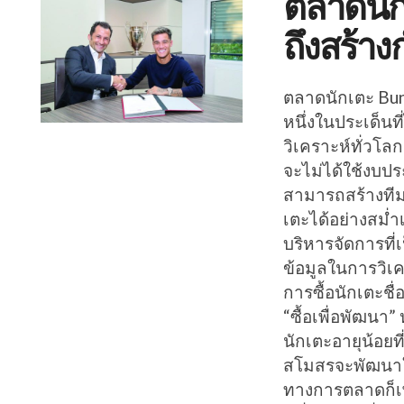
ตลาดนั
ถึงสร้าง
ตลาดนักเตะ Bund
หนึ่งในประเด็น
วิเคราะห์ทั่วโ
จะไม่ได้ใช้งบ
สามารถสร้างทีม
เตะได้อย่างสม่
บริหารจัดการที่
ข้อมูลในการวิเ
การซื้อนักเตะชื
“ซื้อเพื่อพัฒน
นักเตะอายุน้อยท
สโมสรจะพัฒนาในด้
ทางการตลาดก็เพ