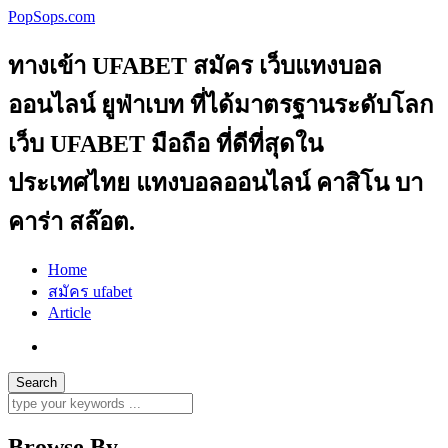
PopSops.com
ทางเข้า UFABET สมัคร เว็บแทงบอล
ออนไลน์ ยูฟ่าเบท ที่ได้มาตรฐานระดับโลก
เว็บ UFABET มือถือ ที่ดีที่สุดใน
ประเทศไทย แทงบอลออนไลน์ คาสิโน บา
คาร่า สล๊อต.
Home
สมัคร ufabet
Article
Browse By