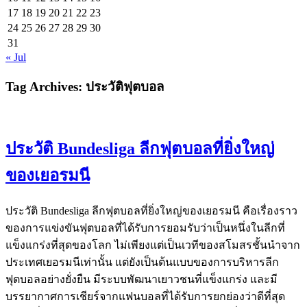
17
18
19
20
21
22
23
24
25
26
27
28
29
30
31
« Jul
Tag Archives:
ประวัติฟุตบอล
ประวัติ Bundesliga ลีกฟุตบอลที่ยิ่งใหญ่
ของเยอรมนี
ประวัติ Bundesliga ลีกฟุตบอลที่ยิ่งใหญ่ของเยอรมนี คือเรื่องราว
ของการแข่งขันฟุตบอลที่ได้รับการยอมรับว่าเป็นหนึ่งในลีกที่
แข็งแกร่งที่สุดของโลก ไม่เพียงแต่เป็นเวทีของสโมสรชั้นนำจาก
ประเทศเยอรมนีเท่านั้น แต่ยังเป็นต้นแบบของการบริหารลีก
ฟุตบอลอย่างยั่งยืน มีระบบพัฒนาเยาวชนที่แข็งแกร่ง และมี
บรรยากาศการเชียร์จากแฟนบอลที่ได้รับการยกย่องว่าดีที่สุด