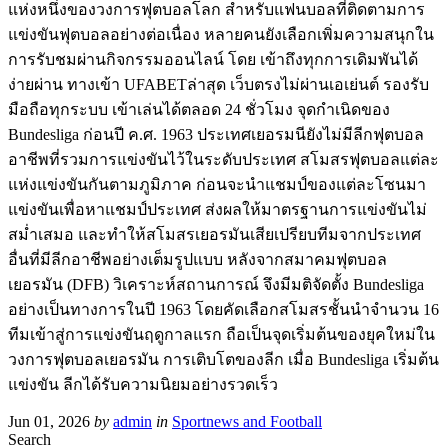
แห่งหนึ่งของวงการฟุตบอลโลก สำหรับแฟนบอลที่ติดตามการ
แข่งขันฟุตบอลอย่างต่อเนื่อง หลายคนยังเลือกเพิ่มความสนุกใน
การรับชมผ่านกิจกรรมออนไลน์ โดย เข้าถึงทุกการเดิมพันได้
ง่ายผ่าน ทางเข้า UFABETล่าสุด เว็บตรงไม่ผ่านเอเย่นต์ รองรับ
มือถือทุกระบบ เข้าเล่นได้ตลอด 24 ชั่วโมง จุดกำเนิดของ
Bundesliga ก่อนปี ค.ศ. 1963 ประเทศเยอรมนียังไม่มีลีกฟุตบอล
อาชีพที่รวมการแข่งขันไว้ในระดับประเทศ สโมสรฟุตบอลแต่ละ
แห่งแข่งขันกันตามภูมิภาค ก่อนจะนำแชมป์ของแต่ละโซนมา
แข่งขันเพื่อหาแชมป์ประเทศ ส่งผลให้มาตรฐานการแข่งขันไม่
สม่ำเสมอ และทำให้สโมสรเยอรมันเสียเปรียบทีมจากประเทศ
อื่นที่มีลีกอาชีพอย่างเต็มรูปแบบ หลังจากสมาคมฟุตบอล
เยอรมัน (DFB) วิเคราะห์สถานการณ์ จึงมีมติจัดตั้ง Bundesliga
อย่างเป็นทางการในปี 1963 โดยคัดเลือกสโมสรชั้นนำจำนวน 16
ทีมเข้าสู่การแข่งขันฤดูกาลแรก ถือเป็นจุดเริ่มต้นของยุคใหม่ใน
วงการฟุตบอลเยอรมัน การเติบโตของลีก เมื่อ Bundesliga เริ่มต้น
แข่งขัน ลีกได้รับความนิยมอย่างรวดเร็ว
Jun 01, 2026
by
admin
in
Sportnews and Football
Search