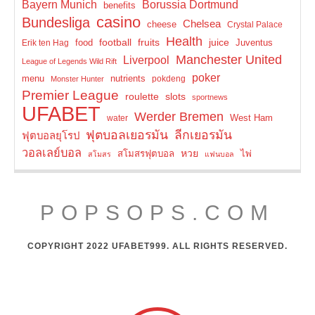
Borussia Dortmund
Bayern Munich
benefits
casino
Bundesliga
Chelsea
cheese
Crystal Palace
Health
football
fruits
juice
food
Juventus
Erik ten Hag
Manchester United
Liverpool
League of Legends Wild Rift
poker
menu
nutrients
pokdeng
Monster Hunter
Premier League
roulette
slots
sportnews
UFABET
Werder Bremen
West Ham
water
ฟุตบอลเยอรมัน
ลีกเยอรมัน
ฟุตบอลยุโรป
วอลเลย์บอล
หวย
สโมสรฟุตบอล
ไพ่
สโมสร
แฟนบอล
POPSOPS.COM
COPYRIGHT 2022 UFABET999. ALL RIGHTS RESERVED.