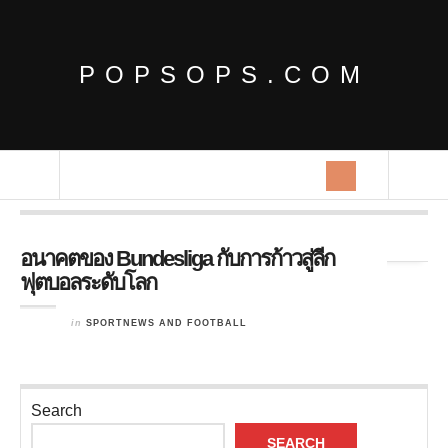
POPSOPS.COM
Tag Archives:
ลีกฟุตบอลโลก
อนาคตของ Bundesliga กับการก้าวสู่ลีก
ฟุตบอลระดับโลก
in
SPORTNEWS AND FOOTBALL
Search
SEARCH