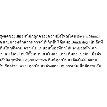
สูงสุดของเยอรมนีมักถูกครองความยิ่งใหญ่โดย Bayern Munich
และการพลิกสถานการณ์ที่เกิดขึ้นได้เสมอ Bundesliga เป็นลีกที่
ทีมใหญ่ก็ตาม ความไม่แน่นอนนี้เองที่ทำให้แฟนบอลทั่วโลก
และเยือน โดยมีทั้งหมด 18 สโมสร แต่ละทีมลงแข่งขัน เมื่อจำ
ถึงนัดสุดท้าย Bayern Munich ทีมที่ทุกสโมสรต้องโค่น ตลอด
ใช่เรื่องง่าย เพราะทุกสโมสรต่างยกระดับการเล่นเมื่อต้องพบกับ