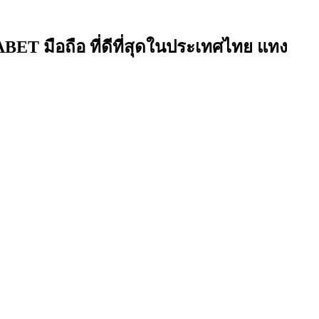
ET มือถือ ที่ดีที่สุดในประเทศไทย แทง