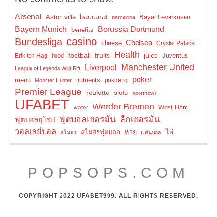
Arsenal
baccarat
Aston villa
Bayer Leverkusen
barcelona
Borussia Dortmund
Bayern Munich
benefits
casino
Bundesliga
Chelsea
cheese
Crystal Palace
Health
football
fruits
juice
food
Juventus
Erik ten Hag
Manchester United
Liverpool
League of Legends Wild Rift
poker
menu
nutrients
pokdeng
Monster Hunter
Premier League
roulette
slots
sportnews
UFABET
Werder Bremen
West Ham
water
ฟุตบอลเยอรมัน
ลีกเยอรมัน
ฟุตบอลยุโรป
วอลเลย์บอล
หวย
สโมสรฟุตบอล
ไพ่
สโมสร
แฟนบอล
POPSOPS.COM
COPYRIGHT 2022 UFABET999. ALL RIGHTS RESERVED.