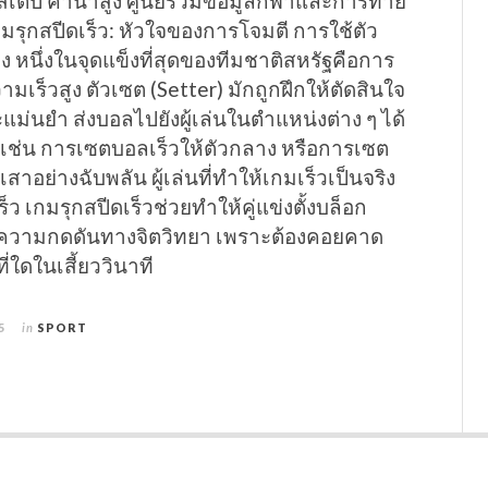
เต็ป ค่าน้ำสูง ศูนย์รวมข้อมูลกีฬาและการทาย
มรุกสปีดเร็ว: หัวใจของการโจมตี การใช้ตัว
ง หนึ่งในจุดแข็งที่สุดของทีมชาติสหรัฐคือการ
วามเร็วสูง ตัวเซต (Setter) มักถูกฝึกให้ตัดสินใจ
แม่นยำ ส่งบอลไปยังผู้เล่นในตำแหน่งต่าง ๆ ได้
ช่น การเซตบอลเร็วให้ตัวกลาง หรือการเซต
าอย่างฉับพลัน ผู้เล่นที่ทำให้เกมเร็วเป็นจริง
ว เกมรุกสปีดเร็วช่วยทำให้คู่แข่งตั้งบล็อก
งความกดดันทางจิตวิทยา เพราะต้องคอยคาด
่ใดในเสี้ยววินาที
5
in
SPORT