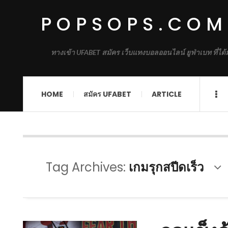
POPSOPS.COM
ทางเข้า UFABET สมัคร เว็บแทงบอลออนไลน์ ยูฟ่าเบท ที่ได
HOME
สมัคร UFABET
ARTICLE
Tag Archives:
เกมรุกสปีดเร็ว