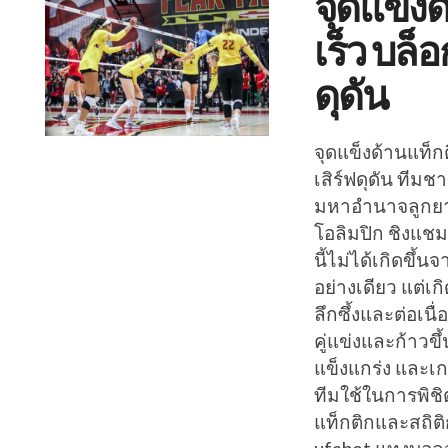
จุดแข็งด
เร็ว บล็
ดุดัน
จุดแข็งด้านแท็ก
เสิร์ฟดุดัน ทีม
มหาอำนาจลูกยาง
โอลิมปิก ชิงแช
นี้ไม่ได้เกิดข
อย่างเดียว แต่เ
ลึกซึ้งและต่อเนื
คู่แข่งและก้าวขึ
แข็งแกร่ง และเกม
ทีมใช้ในการพิชิต
แท็กติกและสถิติ