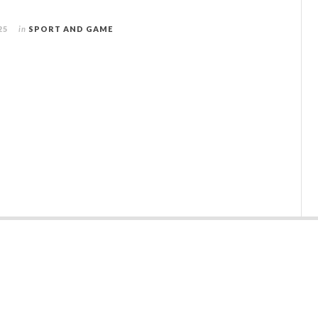
25
in
SPORT AND GAME