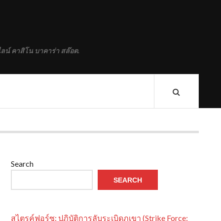
ลน์ คาสิโน บาคาร่า สล๊อต.
Search
SEARCH
สไตรค์ฟอร์ซ: ปฏิบัติการลับระเบิดภูเขา (Strike Force: