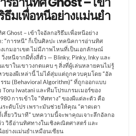
ารอ่านทิศ Ghost – เข้า
ิธึมเพื่อหนีอย่างแม่นยำ
ศ Ghost – เข้าใจอัลกอริธึมเพื่อหนีอย่าง
 “การหนี” ก็เป็นศิลปะ เทคนิคการอ่านทิศ
เกมอาเขต ไม่มีภาพไหนที่เป็นเอกลักษณ์
ิ่งหนีจากผีทั้งสี่ตัว — Blinky, Pinky, Inky และ
อนเขาในเขาวงกตแคบ ๆ สิ่งที่ผู้เล่นหลายคนไม่รู้
วของผีเหล่านี้ ไม่ได้สุ่มแต่ถูกควบคุมโดย “อัล
กรรม (Behavioral Algorithm)” ที่ถูกออกแบบ
ย Toru Iwatani และทีมโปรแกรมเมอร์ของ
 1980 การเข้าใจ “ทิศทาง” ของผีแต่ละตัว คือ
นระดับโปร เพราะมันช่วยให้คุณ “คาดเดา
่เสี้ยววินาที” บทความนี้จะพาคุณเจาะลึกอัลกอ
ตัว วิธีอ่านทิศทางในเชิงคณิตศาสตร์ และ
อย่างแม่นยำเหมือนเซียน