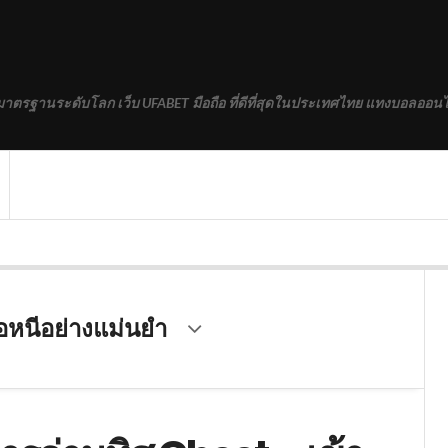
้มาตรฐานระดับโลก เว็บ UFABET มือถือ ที่ดีที่สุดในประเทศไทย แทงบอลออนไ
ื่อหนีอย่างแม่นยำ