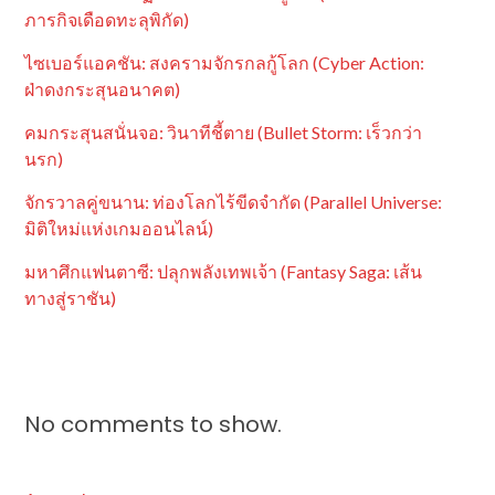
ภารกิจเดือดทะลุพิกัด)
ไซเบอร์แอคชัน: สงครามจักรกลกู้โลก (Cyber Action:
ฝ่าดงกระสุนอนาคต)
คมกระสุนสนั่นจอ: วินาทีชี้ตาย (Bullet Storm: เร็วกว่า
นรก)
จักรวาลคู่ขนาน: ท่องโลกไร้ขีดจำกัด (Parallel Universe:
มิติใหม่แห่งเกมออนไลน์)
มหาศึกแฟนตาซี: ปลุกพลังเทพเจ้า (Fantasy Saga: เส้น
ทางสู่ราชัน)
No comments to show.