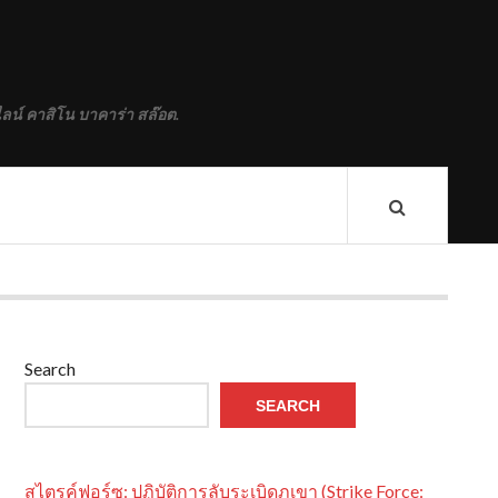
ลน์ คาสิโน บาคาร่า สล๊อต.
Search
SEARCH
สไตรค์ฟอร์ซ: ปฏิบัติการลับระเบิดภูเขา (Strike Force: