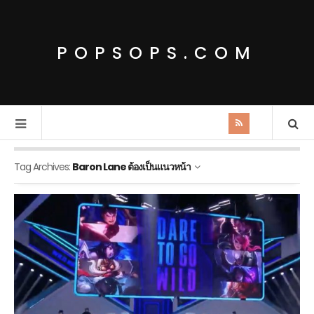
POPSOPS.COM
Tag Archives:
Baron Lane ต้องเป็นแนวหน้า