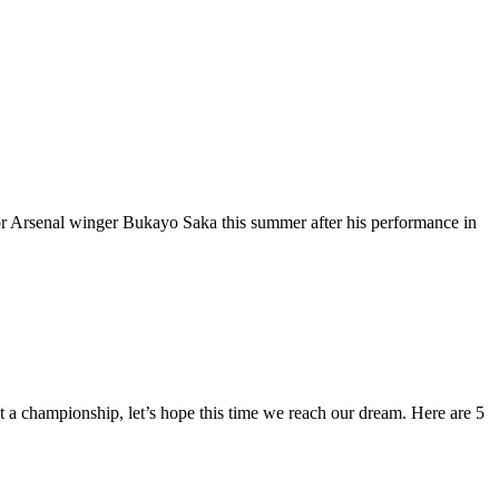
for Arsenal winger Bukayo Saka this summer after his performance in
a championship, let’s hope this time we reach our dream. Here are 5