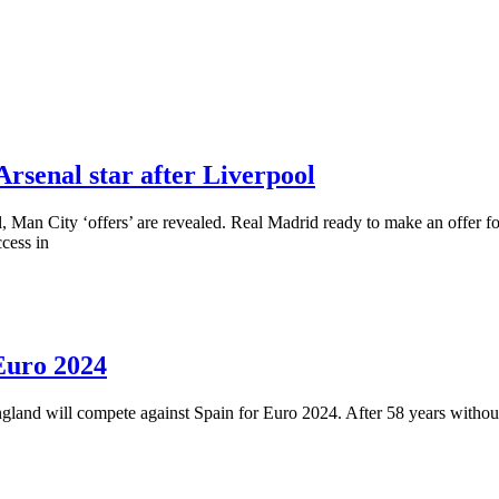
Arsenal star after Liverpool
l, Man City ‘offers’ are revealed. Real Madrid ready to make an offer 
cess in
Euro 2024
nd will compete against Spain for Euro 2024. After 58 years without 