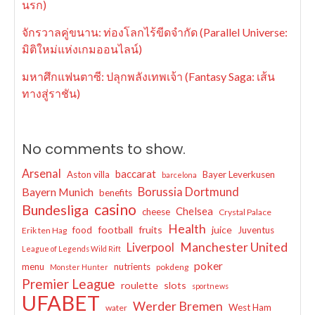
นรก)
จักรวาลคู่ขนาน: ท่องโลกไร้ขีดจำกัด (Parallel Universe:
มิติใหม่แห่งเกมออนไลน์)
มหาศึกแฟนตาซี: ปลุกพลังเทพเจ้า (Fantasy Saga: เส้น
ทางสู่ราชัน)
No comments to show.
Arsenal
baccarat
Aston villa
Bayer Leverkusen
barcelona
Bayern Munich
Borussia Dortmund
benefits
casino
Bundesliga
Chelsea
cheese
Crystal Palace
Health
football
fruits
juice
food
Juventus
Erik ten Hag
Manchester United
Liverpool
League of Legends Wild Rift
poker
menu
nutrients
pokdeng
Monster Hunter
Premier League
roulette
slots
sportnews
UFABET
Werder Bremen
West Ham
water