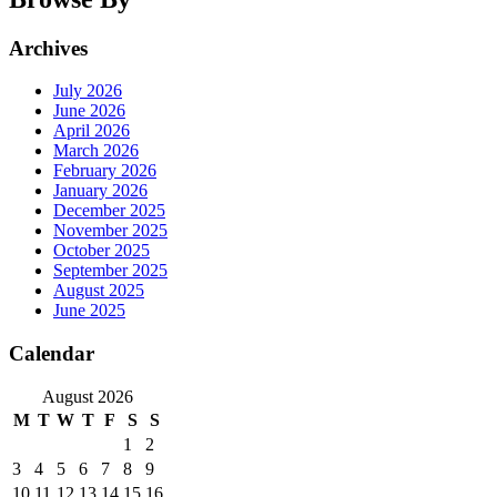
Archives
July 2026
June 2026
April 2026
March 2026
February 2026
January 2026
December 2025
November 2025
October 2025
September 2025
August 2025
June 2025
Calendar
August 2026
M
T
W
T
F
S
S
1
2
3
4
5
6
7
8
9
10
11
12
13
14
15
16