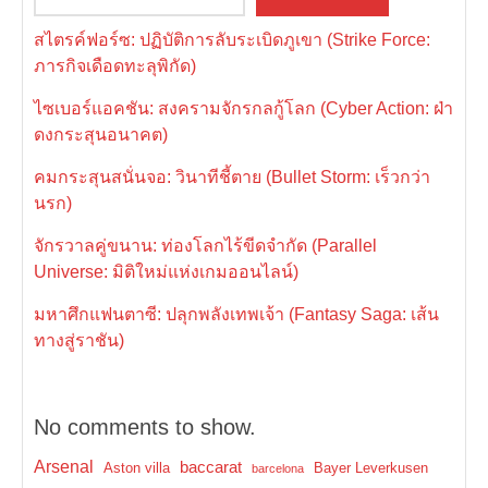
สไตรค์ฟอร์ซ: ปฏิบัติการลับระเบิดภูเขา (Strike Force:
ภารกิจเดือดทะลุพิกัด)
ไซเบอร์แอคชัน: สงครามจักรกลกู้โลก (Cyber Action: ฝ่า
ดงกระสุนอนาคต)
คมกระสุนสนั่นจอ: วินาทีชี้ตาย (Bullet Storm: เร็วกว่า
นรก)
จักรวาลคู่ขนาน: ท่องโลกไร้ขีดจำกัด (Parallel
Universe: มิติใหม่แห่งเกมออนไลน์)
มหาศึกแฟนตาซี: ปลุกพลังเทพเจ้า (Fantasy Saga: เส้น
ทางสู่ราชัน)
No comments to show.
Arsenal
baccarat
Aston villa
Bayer Leverkusen
barcelona