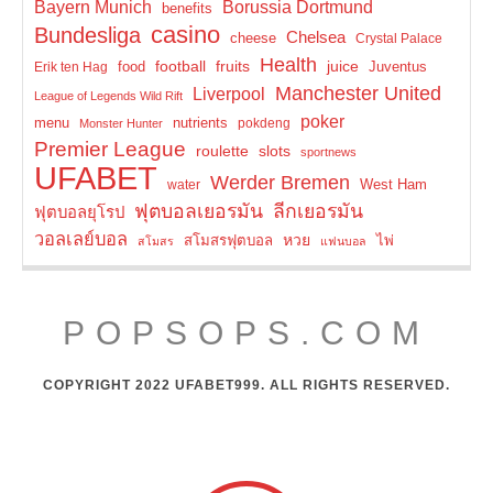
Borussia Dortmund
Bayern Munich
benefits
casino
Bundesliga
Chelsea
cheese
Crystal Palace
Health
football
fruits
juice
food
Juventus
Erik ten Hag
Manchester United
Liverpool
League of Legends Wild Rift
poker
menu
nutrients
pokdeng
Monster Hunter
Premier League
roulette
slots
sportnews
UFABET
Werder Bremen
West Ham
water
ฟุตบอลเยอรมัน
ลีกเยอรมัน
ฟุตบอลยุโรป
วอลเลย์บอล
หวย
สโมสรฟุตบอล
ไพ่
สโมสร
แฟนบอล
POPSOPS.COM
COPYRIGHT 2022 UFABET999. ALL RIGHTS RESERVED.