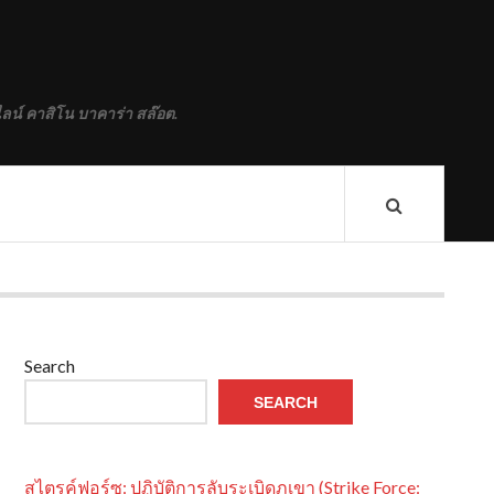
ลน์ คาสิโน บาคาร่า สล๊อต.
Search
SEARCH
สไตรค์ฟอร์ซ: ปฏิบัติการลับระเบิดภูเขา (Strike Force: