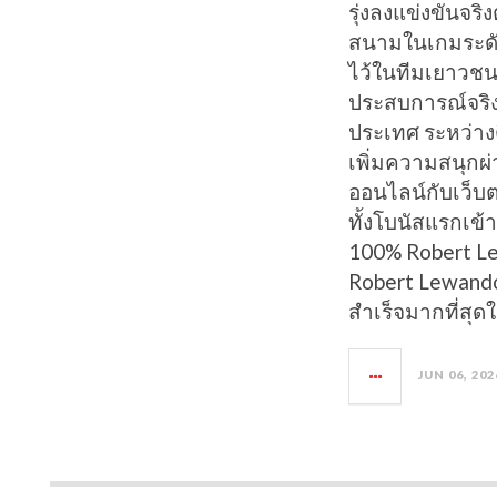
รุ่งลงแข่งขันจริ
สนามในเกมระดับสู
ไว้ในทีมเยาวชน
ประสบการณ์จริ
ประเทศ ระหว่าง
เพิ่มความสนุกผ่
ออนไลน์กับเว็บ
ทั้งโบนัสแรกเข
100% Robert Le
Robert Lewando
สำเร็จมากที่สุดใ
JUN 06, 202