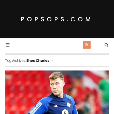
POPSOPS.COM
Tag Archives:
Shea Charles