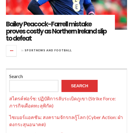
Bailey Peacock-Farrell mistake
proves costly as Northern Ireland slip
to defeat
in
SPORTNEWS AND FOOTBALL
Search
SEARCH
สไตรค์ฟอร์ซ: ปฏิบัติการลับระเบิดภูเขา (Strike Force:
ภารกิจเดือดทะลุพิกัด)
ไซเบอร์แอคชัน: สงครามจักรกลกู้โลก (Cyber Action: ฝ่า
ดงกระสุนอนาคต)