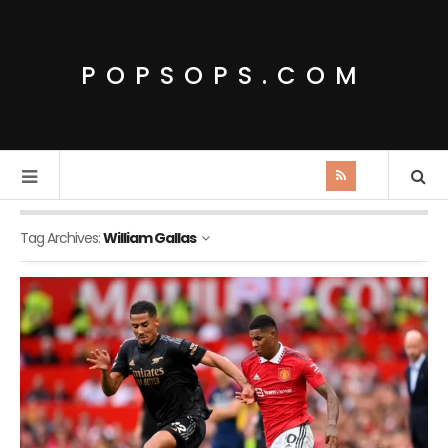
POPSOPS.COM
Tag Archives:
William Gallas