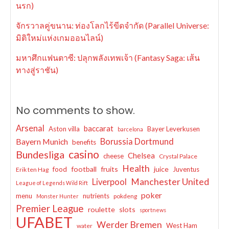
นรก)
จักรวาลคู่ขนาน: ท่องโลกไร้ขีดจำกัด (Parallel Universe:
มิติใหม่แห่งเกมออนไลน์)
มหาศึกแฟนตาซี: ปลุกพลังเทพเจ้า (Fantasy Saga: เส้น
ทางสู่ราชัน)
No comments to show.
Arsenal
baccarat
Aston villa
Bayer Leverkusen
barcelona
Bayern Munich
Borussia Dortmund
benefits
casino
Bundesliga
Chelsea
cheese
Crystal Palace
Health
football
fruits
juice
food
Juventus
Erik ten Hag
Manchester United
Liverpool
League of Legends Wild Rift
poker
menu
nutrients
pokdeng
Monster Hunter
Premier League
roulette
slots
sportnews
UFABET
Werder Bremen
West Ham
water