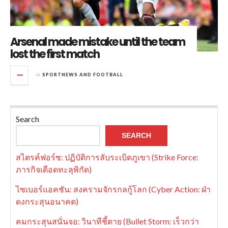
Arsenal made mistake until the team
lost the first match
in
SPORTNEWS AND FOOTBALL
Search
SEARCH
สไตรค์ฟอร์ซ: ปฏิบัติการลับระเบิดภูเขา (Strike Force:
ภารกิจเดือดทะลุพิกัด)
ไซเบอร์แอคชัน: สงครามจักรกลกู้โลก (Cyber Action: ฝ่า
ดงกระสุนอนาคต)
คมกระสุนสนั่นจอ: วินาทีชี้ตาย (Bullet Storm: เร็วกว่า