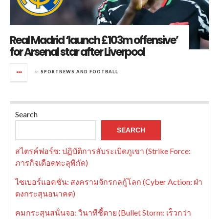
Real Madrid ‘launch £103m offensive’
for Arsenal star after Liverpool
in
SPORTNEWS AND FOOTBALL
Search
SEARCH
สไตรค์ฟอร์ซ: ปฏิบัติการลับระเบิดภูเขา (Strike Force:
ภารกิจเดือดทะลุพิกัด)
ไซเบอร์แอคชัน: สงครามจักรกลกู้โลก (Cyber Action: ฝ่า
ดงกระสุนอนาคต)
คมกระสุนสนั่นจอ: วินาทีชี้ตาย (Bullet Storm: เร็วกว่า