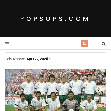
POPSOPS.COM
Daily Archives:
April 22, 2026