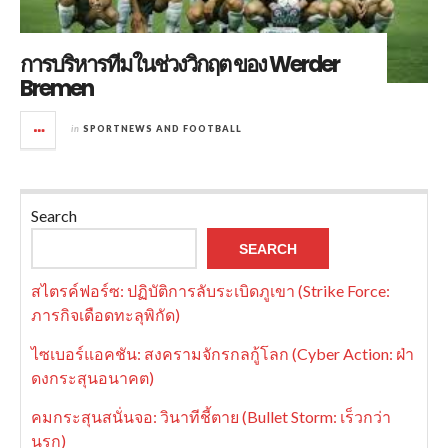
การบริหารทีมในช่วงวิกฤต ของ Werder
Bremen
in
SPORTNEWS AND FOOTBALL
Search
SEARCH
สไตรค์ฟอร์ซ: ปฏิบัติการลับระเบิดภูเขา (Strike Force:
ภารกิจเดือดทะลุพิกัด)
ไซเบอร์แอคชัน: สงครามจักรกลกู้โลก (Cyber Action: ฝ่า
ดงกระสุนอนาคต)
คมกระสุนสนั่นจอ: วินาทีชี้ตาย (Bullet Storm: เร็วกว่า
นรก)