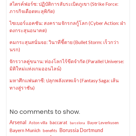
สไตรค์ฟอร์ซ: ปฏิบัติการลับระเบิดภูเขา (Strike Force:
ภารกิจเดือดทะลุพิกัด)
ไซเบอร์แอคชัน: สงครามจักรกลกู้โลก (Cyber Action: ฝ่า
ดงกระสุนอนาคต)
คมกระสุนสนั่นจอ: วินาทีชี้ตาย (Bullet Storm: เร็วกว่า
นรก)
จักรวาลคู่ขนาน: ท่องโลกไร้ขีดจำกัด (Parallel Universe:
มิติใหม่แห่งเกมออนไลน์)
มหาศึกแฟนตาซี: ปลุกพลังเทพเจ้า (Fantasy Saga: เส้น
ทางสู่ราชัน)
No comments to show.
Arsenal
baccarat
Aston villa
Bayer Leverkusen
barcelona
Bayern Munich
Borussia Dortmund
benefits