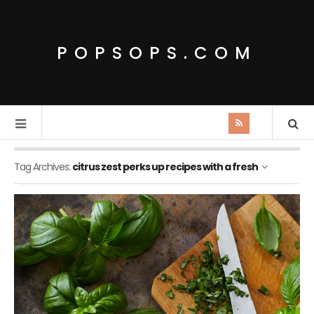
POPSOPS.COM
Tag Archives:
citrus zest perks up recipes with a fresh