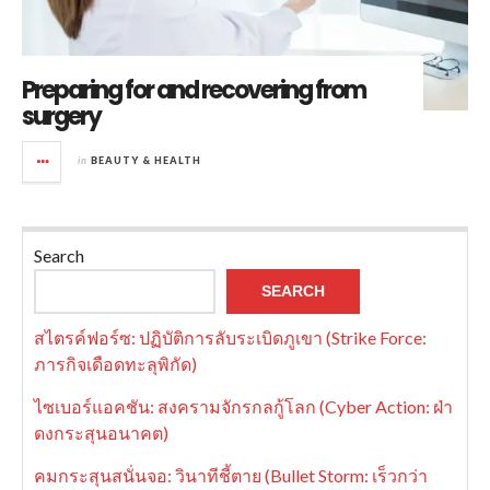
Preparing for and recovering from
surgery
in
BEAUTY & HEALTH
Search
SEARCH
สไตรค์ฟอร์ซ: ปฏิบัติการลับระเบิดภูเขา (Strike Force:
ภารกิจเดือดทะลุพิกัด)
ไซเบอร์แอคชัน: สงครามจักรกลกู้โลก (Cyber Action: ฝ่า
ดงกระสุนอนาคต)
คมกระสุนสนั่นจอ: วินาทีชี้ตาย (Bullet Storm: เร็วกว่า