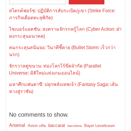
สไตรค์ฟอร์ซ: ปฏิบัติการลับระเบิดภูเขา (Strike Force:
ภารกิจเดือดทะลุพิกัด)
ไซเบอร์แอคชัน: สงครามจักรกลกู้โลก (Cyber Action: ฝ่า
ดงกระสุนอนาคต)
คมกระสุนสนั่นจอ: วินาทีชี้ตาย (Bullet Storm: เร็วกว่า
นรก)
จักรวาลคู่ขนาน: ท่องโลกไร้ขีดจำกัด (Parallel
Universe: มิติใหม่แห่งเกมออนไลน์)
มหาศึกแฟนตาซี: ปลุกพลังเทพเจ้า (Fantasy Saga: เส้น
ทางสู่ราชัน)
No comments to show.
Arsenal
baccarat
Aston villa
Bayer Leverkusen
barcelona