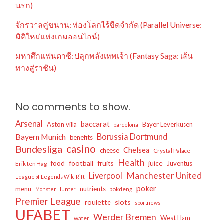
นรก)
จักรวาลคู่ขนาน: ท่องโลกไร้ขีดจำกัด (Parallel Universe:
มิติใหม่แห่งเกมออนไลน์)
มหาศึกแฟนตาซี: ปลุกพลังเทพเจ้า (Fantasy Saga: เส้น
ทางสู่ราชัน)
No comments to show.
Arsenal
baccarat
Aston villa
Bayer Leverkusen
barcelona
Bayern Munich
Borussia Dortmund
benefits
casino
Bundesliga
Chelsea
cheese
Crystal Palace
Health
football
fruits
juice
food
Juventus
Erik ten Hag
Manchester United
Liverpool
League of Legends Wild Rift
poker
menu
nutrients
pokdeng
Monster Hunter
Premier League
roulette
slots
sportnews
UFABET
Werder Bremen
West Ham
water