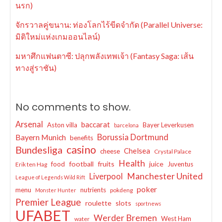
นรก)
จักรวาลคู่ขนาน: ท่องโลกไร้ขีดจำกัด (Parallel Universe:
มิติใหม่แห่งเกมออนไลน์)
มหาศึกแฟนตาซี: ปลุกพลังเทพเจ้า (Fantasy Saga: เส้น
ทางสู่ราชัน)
No comments to show.
Arsenal
baccarat
Aston villa
Bayer Leverkusen
barcelona
Bayern Munich
Borussia Dortmund
benefits
casino
Bundesliga
Chelsea
cheese
Crystal Palace
Health
football
fruits
juice
food
Juventus
Erik ten Hag
Manchester United
Liverpool
League of Legends Wild Rift
poker
menu
nutrients
pokdeng
Monster Hunter
Premier League
roulette
slots
sportnews
UFABET
Werder Bremen
West Ham
water