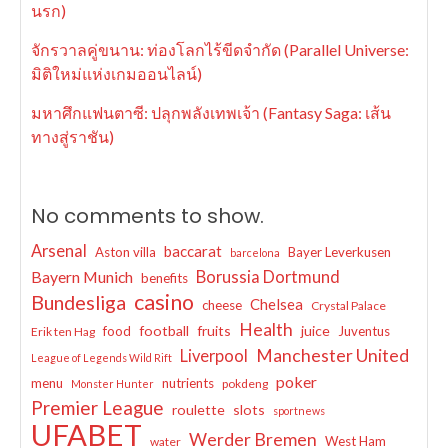
นรก)
จักรวาลคู่ขนาน: ท่องโลกไร้ขีดจำกัด (Parallel Universe:
มิติใหม่แห่งเกมออนไลน์)
มหาศึกแฟนตาซี: ปลุกพลังเทพเจ้า (Fantasy Saga: เส้น
ทางสู่ราชัน)
No comments to show.
Arsenal
baccarat
Aston villa
Bayer Leverkusen
barcelona
Bayern Munich
Borussia Dortmund
benefits
casino
Bundesliga
Chelsea
cheese
Crystal Palace
Health
football
fruits
juice
food
Juventus
Erik ten Hag
Manchester United
Liverpool
League of Legends Wild Rift
poker
menu
nutrients
pokdeng
Monster Hunter
Premier League
roulette
slots
sportnews
UFABET
Werder Bremen
West Ham
water