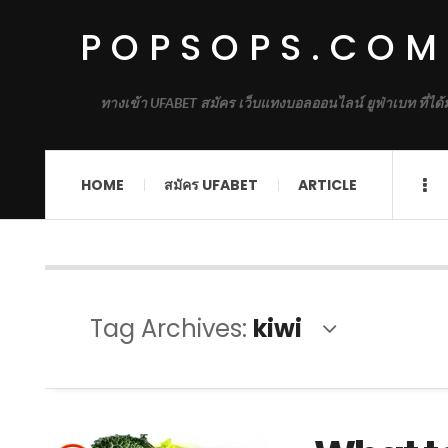
POPSOPS.COM
ทางเข้า UFABET สมัคร เว็บแทงบอลออนไลน์ ยูฟ่าเบท ที่ได
HOME
สมัคร UFABET
ARTICLE
Tag Archives:
kiwi