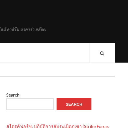
ลน์ คาสิโน บาคาร่า สล๊อต.
Search
SEARCH
สไตรค์ฟอร์ซ: ปฏิบัติการลับระเบิดภูเขา (Strike Force: