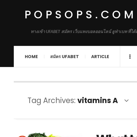
POPSOPS.COM
ทางเข้า UFABET สมัคร เว็บแทงบอลออนไลน์ ยูฟ่าเบท ที่ได
HOME
สมัคร UFABET
ARTICLE
Tag Archives:
vitamins A