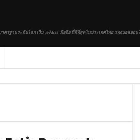
้มาตรฐานระดับโลก เว็บ UFABET มือถือ ที่ดีที่สุดในประเทศไทย แทงบอลออนไ